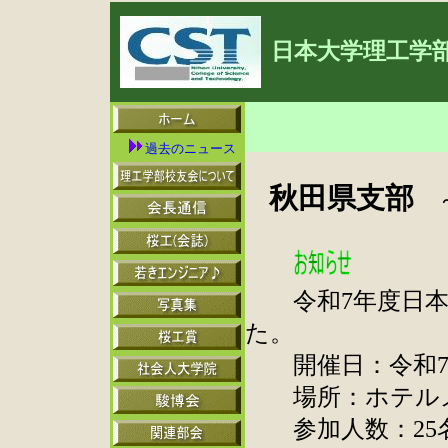
日本大学理工学
過去のニュース
秋田県支部
～
令和7年度日本
た。
開催日：令和7年1
場所：ホテルメ
参加人数：25