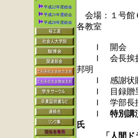
平成22年度総会
会場：１号館６
平成21年度総会
平成20年度総会
各教室
Ｉ 開会
Ｉ 会長挨拶
邦明
Ｉ 感謝状
Ｉ 目録贈
Ｉ 学部長挨
Ｉ
特別講
氏
「人間ドラマ