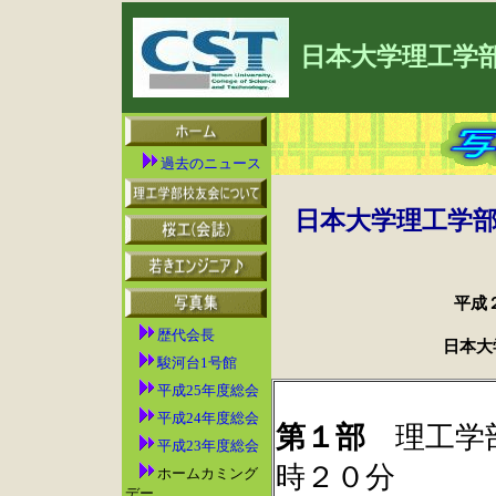
日本大学理工学
過去のニュース
日本大学理工学部
平成
歴代会長
日本大学
駿河台1号館
平成25年度総会
平成24年度総会
第１部
理工学部
平成23年度総会
時２０分
ホームカミング
デー