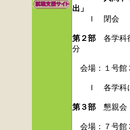
出」
Ｉ 閉会
第２部
各学科行
分
会場：１号館
Ｉ 各学科に
第３部
懇親会 
会場：７号館