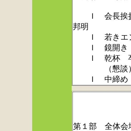
Ｉ 会長挨拶
邦明
Ｉ 若きエン
Ｉ 鏡開き
Ｉ 乾杯 卒
（懇談
Ｉ 中締め
第１部 全体会